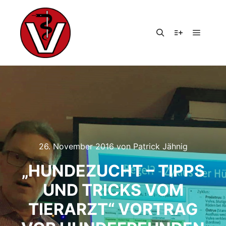
Hauptm
Suchen
Weitere Infor
26. November 2016
von
Patrick Jähnig
„HUNDEZUCHT – TIPPS
UND TRICKS VOM
TIERARZT“ VORTRAG