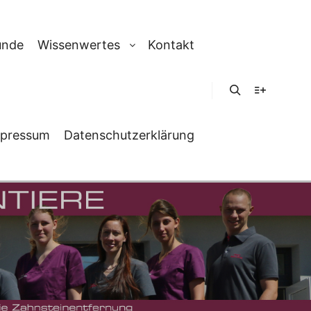
unde
Wissenwertes
Kontakt
Suchen
Weitere In
pressum
Datenschutzerklärung
BILD