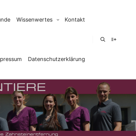
unde
Wissenwertes
Kontakt
Suchen
Weitere In
pressum
Datenschutzerklärung
R IGEL