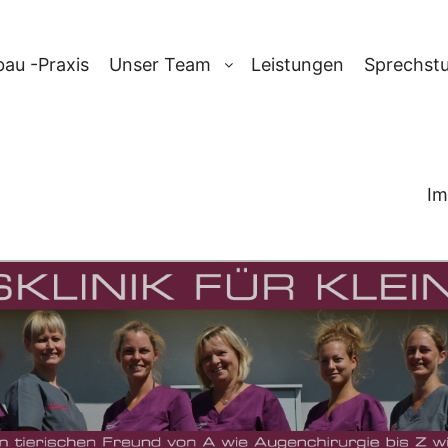
au -Praxis
Unser Team
Leistungen
Sprechst
Im
RCHIV:
GEBÄR