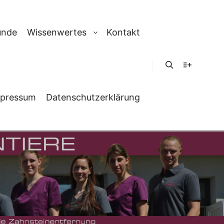
unde
Wissenwertes
Kontakt
Suchen
Weitere In
pressum
Datenschutzerklärung
ERARZT