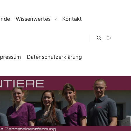
unde
Wissenwertes
Kontakt
Suchen
Weitere In
pressum
Datenschutzerklärung
ANGE