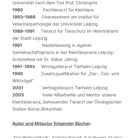
Universität nach dem Tod Prof. Christophs
1980
Fachtierarzt für Kleintiere
1983–1988
Oberassistent am Institut für
Veterinärpathologie der Universität Leipzig
1988–1991
Tierarzt für Tierschutz im Veterinäramt
der Stadt Leipzig
1991
Niederlassung in eigener
Gemeinschaftspraxis in der Kleintierpraxis Leipzig-
Schönefeld mit Dr. Volker Jähnig
1991-1993
Vertragstierarzt Tierheim Leipzig
1996
Zusatzqualifikation für „Zier-, Zoo- und
Wildvögel“
2001
Vertragstierarzt Tierheim Leipzig
2005
freier Mitarbeiter und Mentor unserer
Kleintierpraxis, betreuender Tierarzt der Ökologischen
Station Borna-Birkenhain
Autor und Mitautor folgender Bücher
:
„Der Wellensittich“ , Schöne/Arnold, 5 Auflagen, Gustav