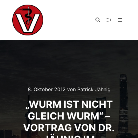
Hauptm
Suchen
Weitere Infor
8. Oktober 2012
von
Patrick Jähnig
„WURM IST NICHT
GLEICH WURM“ –
VORTRAG VON DR.