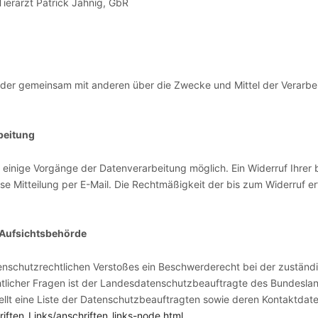
 Tierarzt Patrick Jähnig, GbR
in oder gemeinsam mit anderen über die Zwecke und Mittel der Verar
beitung
 einige Vorgänge der Datenverarbeitung möglich. Ein Widerruf Ihrer ber
se Mitteilung per E-Mail. Die Rechtmäßigkeit der bis zum Widerruf e
 Aufsichtsbehörde
datenschutzrechtlichen Verstoßes ein Beschwerderecht bei der zustän
licher Fragen ist der Landesdatenschutzbeauftragte des Bundesland
llt eine Liste der Datenschutzbeauftragten sowie deren Kontaktdate
iften_Links/anschriften_links-node.html
.