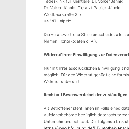
Tagesklinik für Kleintiere, Dr. Volker Jähnig –
Dr. Volker Jähnig, Tierarzt Patrick Jähnig
Waldbaurstraße 2 b
04347
Leipzig
Die verantwortliche Stelle entscheidet alle
Namen, Kontaktdaten o. Ä.).
Widerruf Ihrer Einwilligung zur Datenverar
Nur mit Ihrer ausdrücklichen Einwilligung sind
möglich. Für den Widerruf genügt eine formlo
Widerruf unberührt.
Recht auf Beschwerde bei der zuständigen
Als Betroffener steht Ihnen im Falle eines 
Aufsichtsbehörde bezüglich datenschutzrecht
Unternehmens befindet. Der folgende Link ste
https://www.bfdi.bund.de/DE/Infothek/Anschr