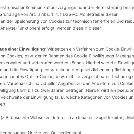
lektronischer Kommunikationsvorgänge oder der Bereitstellung best
Grundlage von Art. 6 Abs. 1 lit. f DSGVO. Als Betreiber dieser
 an der Speicherung von Cookies zur technisch fehlerfreien und reibu
 Analyse-Funktionen) erfolgt, werden diese in dieser
ge einer Einwilligung
: Wir setzen ein Verfahren zum Cookie-Einwi
tz von Cookies, bzw. der im Rahmen des Cookie-Einwilligungs-Manag
n verwaltet und widerrufen werden können. Hierbei wird die Einwilli
 und die Einwilligung entsprechend der gesetzlichen Verpflichtung
sogenanntes Opt-In-Cookie, bzw. mithilfe vergleichbarer Technologie
en. Vorbehaltlich individueller Angaben zu den Anbietern von Cooki
illigung kann bis zu zwei Jahren betragen. Hierbei wird ein pseudon
 Reichweite der Einwilligung (z. B. welche Kategorien von Cookies u
ert.
z.B. besuchte Webseiten, Interesse an Inhalten, Zugriffszeiten), M
itenbesucher, Nutzer von Onlinediensten).