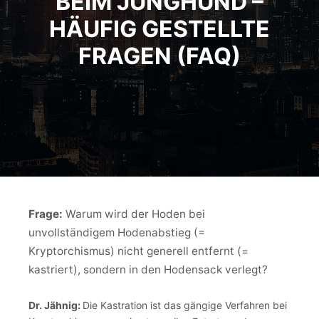
BEIM JUNGHUND –
HÄUFIG GESTELLTE
FRAGEN (FAQ)
Frage:
Warum wird der Hoden bei
unvollständigem Hodenabstieg (=
Kryptorchismus) nicht generell entfernt (=
kastriert), sondern in den Hodensack verlegt?
Dr. Jähnig:
Die Kastration ist das gängige Verfahren bei