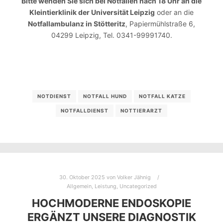
Bitte wenden Sie sich bei Notfällen nach 18 Uhr an die
Kleintierklinik der Universität Leipzig
oder an die
Notfallambulanz in Stötteritz
, Papiermühlstraße 6,
04299 Leipzig, Tel. 0341-99991740.
NOTDIENST
NOTFALL HUND
NOTFALL KATZE
NOTFALLDIENST
NOTTIERARZT
30. Oktober 2025
von
Volker Jähnig
Allgemein
,
Leistung
,
Uncategorized
HOCHMODERNE ENDOSKOPIE
ERGÄNZT UNSERE DIAGNOSTIK