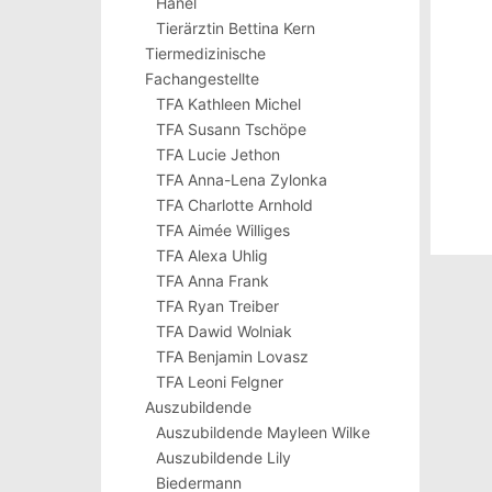
Hänel
Tierärztin Bettina Kern
Tiermedizinische
Fachangestellte
TFA Kathleen Michel
TFA Susann Tschöpe
TFA Lucie Jethon
TFA Anna-Lena Zylonka
TFA Charlotte Arnhold
TFA Aimée Williges
TFA Alexa Uhlig
TFA Anna Frank
TFA Ryan Treiber
TFA Dawid Wolniak
TFA Benjamin Lovasz
TFA Leoni Felgner
Auszubildende
Auszubildende Mayleen Wilke
Auszubildende Lily
Biedermann