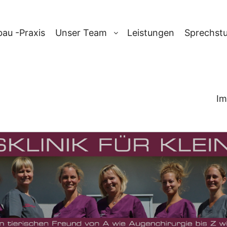
au -Praxis
Unser Team
Leistungen
Sprechst
Im
RCHIV:
GASTRO