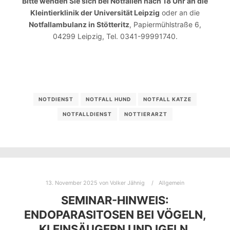
Bitte wenden Sie sich bei Notfällen nach 18 Uhr an die
Kleintierklinik der Universität Leipzig
oder an die
Notfallambulanz in Stötteritz
, Papiermühlstraße 6,
04299 Leipzig, Tel. 0341-99991740.
NOTDIENST
NOTFALL HUND
NOTFALL KATZE
NOTFALLDIENST
NOTTIERARZT
13. November 2025
von
Volker Jähnig
Allgemein
SEMINAR-HINWEIS:
ENDOPARASITOSEN BEI VÖGELN,
KLEINSÄUGERN UND IGELN.