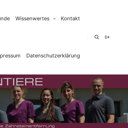
unde
Wissenwertes
Kontakt
Suchen
Weitere In
pressum
Datenschutzerklärung
TIERE