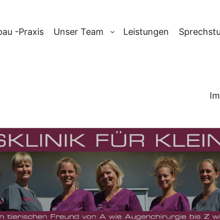
au -Praxis
Unser Team
Leistungen
Sprechst
Im
-ARCHIV:
WILD