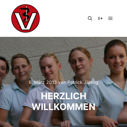
Hauptm
Suchen
Weitere Infor
6. März 2013
von
Patrick Jähnig
HERZLICH
WILLKOMMEN