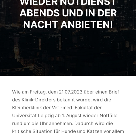
WIEDER NOTDIENST
ABENDS UND IN DER
NACHT ANBIETEN!
Wie am Freitag, dem 21.07.2023 über einen Brief
des Klinik-Direktors bekannt wurde, wird die
Kleintierklinik der Vet.-med. Fakultät der
Universität Leipzig ab 1. August wieder Notfälle
rund um die Uhr annehmen. Dadurch wird die
kritische Situation für Hunde und Katzen vor allem