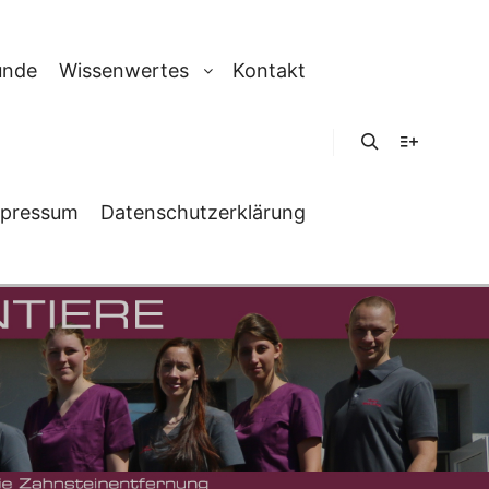
unde
Wissenwertes
Kontakt
Suchen
Weitere In
pressum
Datenschutzerklärung
ROSE