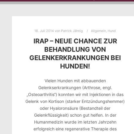
18. Juli 2014
von
Patrick Jähnig
Allgemein
,
Hund
IRAP – NEUE CHANCE ZUR
BEHANDLUNG VON
GELENKERKRANKUNGEN BEI
HUNDEN!
Vielen Hunden mit abbauenden
Gelenkserkrankungen (Arthrose, engl.
„Osteoarthritis“) konnten wir mit Injektionen in das
Gelenk von Kortison (starker Entzündungshemmer)
oder Hyaloronsäure (Bestandteil der
Gelenkflüssigkeit) schon gut helfen. In der
Humanmedizin wurde im letzten Jahrzehn
erfolgreich eine regenerative Therapie des