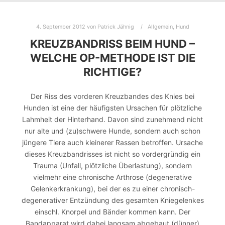
4. September 2012
von
Patrick Jähnig
Allgemein
,
Hund
KREUZBANDRISS BEIM HUND –
WELCHE OP-METHODE IST DIE
RICHTIGE?
Der Riss des vorderen Kreuzbandes des Knies bei
Hunden ist eine der häufigsten Ursachen für plötzliche
Lahmheit der Hinterhand. Davon sind zunehmend nicht
nur alte und (zu)schwere Hunde, sondern auch schon
jüngere Tiere auch kleinerer Rassen betroffen. Ursache
dieses Kreuzbandrisses ist nicht so vordergründig ein
Trauma (Unfall, plötzliche Überlastung), sondern
vielmehr eine chronische Arthrose (degenerative
Gelenkerkrankung), bei der es zu einer chronisch-
degenerativer Entzündung des gesamten Kniegelenkes
einschl. Knorpel und Bänder kommen kann. Der
Bandapparat wird dabei langsam abgebaut (dünner)