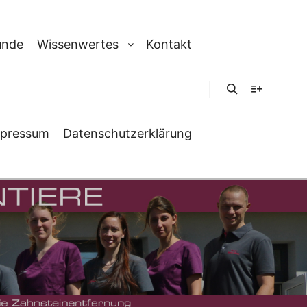
unde
Wissenwertes
Kontakt
Suchen
Weitere In
pressum
Datenschutzerklärung
ATION