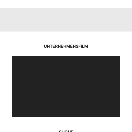
UNTERNEHMENSFILM
Video-
Player
SUCHE