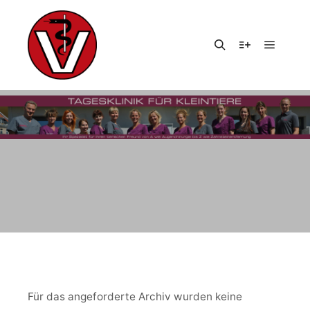
Hauptm
Suchen
Weitere Infor
KATEGORIENARCHIV:
DR. WALD,
Für das angeforderte Archiv wurden keine