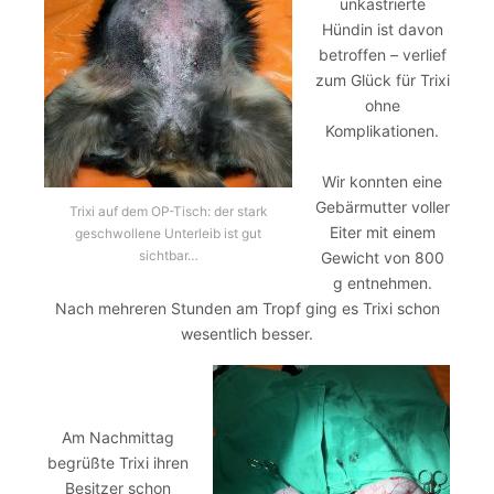
unkastrierte
Hündin ist davon
betroffen – verlief
zum Glück für Trixi
ohne
Komplikationen.
Wir konnten eine
Gebärmutter voller
Trixi auf dem OP-Tisch: der stark
Eiter mit einem
geschwollene Unterleib ist gut
sichtbar…
Gewicht von 800
g entnehmen.
Nach mehreren Stunden am Tropf ging es Trixi schon
wesentlich besser.
Am Nachmittag
begrüßte Trixi ihren
Besitzer schon