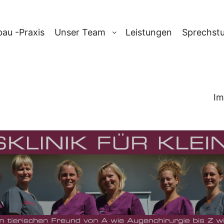
au -Praxis
Unser Team
Leistungen
Sprechst
Im
ARCHIV:
PYOM