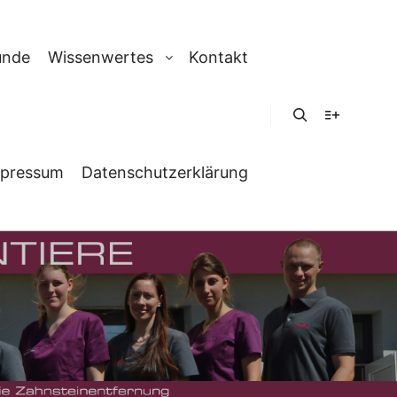
unde
Wissenwertes
Kontakt
Suchen
Weitere In
pressum
Datenschutzerklärung
ETRA