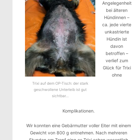
Angelegenheit
bei älteren
Hündinnen –
ca. jede vierte
unkastrierte
Hündin ist
davon
betroffen –
verlief zum
Glück für Trixi
ohne
Trixi auf dem OP-Tisch: der stark
geschwollene Unterleib ist gut
sichtbar…
Komplikationen.
Wir konnten eine Gebärmutter voller Eiter mit einem
Gewicht von 800 g entnehmen. Nach mehreren
Stunden am Tropf ging es Trixi schon wesentlich