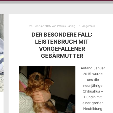
21. Februar 2015
von
Patrick Jähnig
Allgemein
DER BESONDERE FALL:
LEISTENBRUCH MIT
VORGEFALLENER
GEBÄRMUTTER
Anfang Januar
2015 wurde
uns die
neunjährige
Chihuahua –
Hündin mit
einer großen
Neubildung