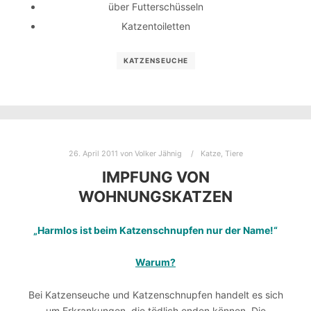
über Futterschüsseln
Katzentoiletten
KATZENSEUCHE
26. April 2011
von
Volker Jähnig
Katze
,
Tiere
IMPFUNG VON
WOHNUNGSKATZEN
„Harmlos ist beim Katzenschnupfen nur der Name!“
Warum?
Bei Katzenseuche und Katzenschnupfen handelt es sich
um Erkrankungen, die tödlich enden können. Die