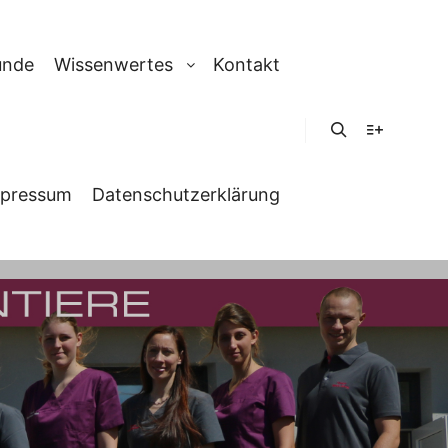
unde
Wissenwertes
Kontakt
Suchen
Weitere In
pressum
Datenschutzerklärung
ND LEIPZIG