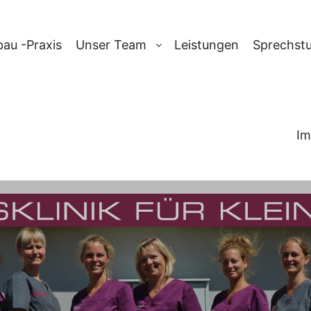
au -Praxis
Unser Team
Leistungen
Sprechst
Im
IV:
BUNTER HU
E.V.