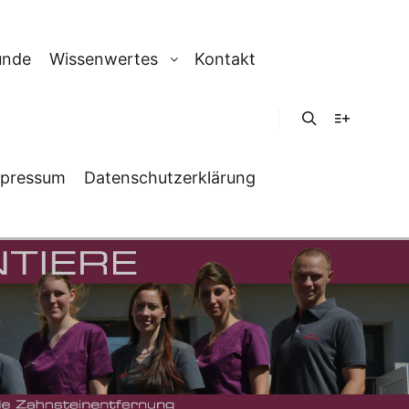
unde
Wissenwertes
Kontakt
Suchen
Weitere In
pressum
Datenschutzerklärung
LF