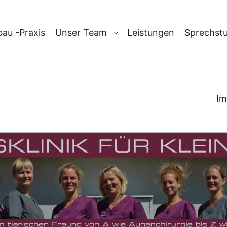
au -Praxis
Unser Team
Leistungen
Sprechst
Im
AG-ARCHIV:
D