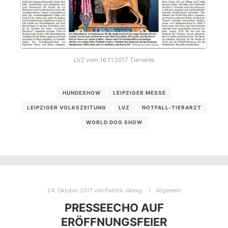
LVZ vom 16.11.2017 Tierseite
HUNDESHOW
LEIPZIGER MESSE
LEIPZIGER VOLKSZEITUNG
LVZ
NOTFALL-TIERARZT
WORLD DOG SHOW
24. Oktober 2017
von
Patrick Jähnig
Allgemein
PRESSEECHO AUF
ERÖFFNUNGSFEIER