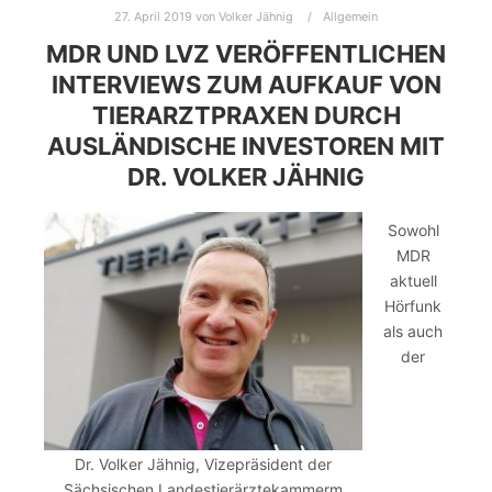
27. April 2019
von
Volker Jähnig
Allgemein
MDR UND LVZ VERÖFFENTLICHEN
INTERVIEWS ZUM AUFKAUF VON
TIERARZTPRAXEN DURCH
AUSLÄNDISCHE INVESTOREN MIT
DR. VOLKER JÄHNIG
Sowohl
MDR
aktuell
Hörfunk
als auch
der
Dr. Volker Jähnig, Vizepräsident der
Sächsischen Landestierärztekammerm