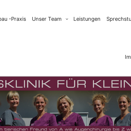
au -Praxis
Unser Team
Leistungen
Sprechst
Im
-ARCHIV:
OP T