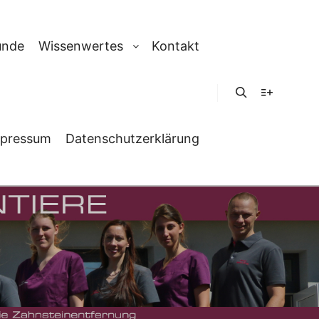
unde
Wissenwertes
Kontakt
Suchen
Weitere In
pressum
Datenschutzerklärung
IGER