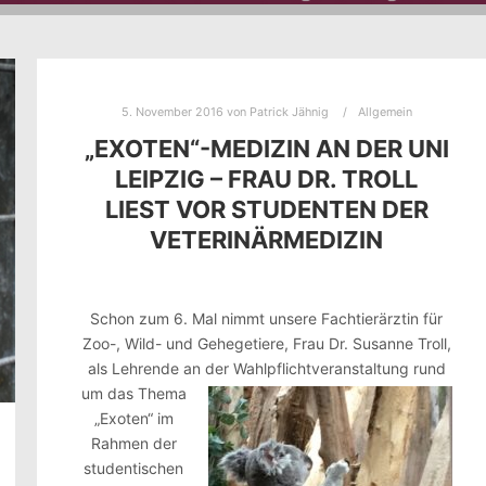
5. November 2016
von
Patrick Jähnig
Allgemein
„EXOTEN“-MEDIZIN AN DER UNI
LEIPZIG – FRAU DR. TROLL
LIEST VOR STUDENTEN DER
VETERINÄRMEDIZIN
Schon zum 6. Mal nimmt unsere Fachtierärztin für
Zoo-, Wild- und Gehegetiere, Frau Dr. Susanne Troll,
als Lehrende an der Wahlpflichtveranstal
tung rund
um das Thema
„Exoten“ im
Rahmen der
studentischen