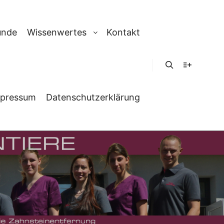
unde
Wissenwertes
Kontakt
Suchen
Weitere In
pressum
Datenschutzerklärung
IERE