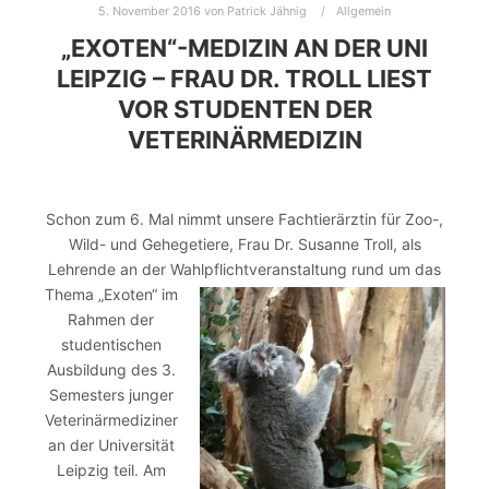
5. November 2016
von
Patrick Jähnig
Allgemein
„EXOTEN“-MEDIZIN AN DER UNI
LEIPZIG – FRAU DR. TROLL LIEST
VOR STUDENTEN DER
VETERINÄRMEDIZIN
Schon zum 6. Mal nimmt unsere Fachtierärztin für Zoo-,
Wild- und Gehegetiere, Frau Dr. Susanne Troll, als
Lehrende an der Wahlpflichtveranstal
tung rund um das
Thema „Exoten“ im
Rahmen der
studentischen
Ausbildung des 3.
Semesters junger
Veterinärmediziner
an der Universität
Leipzig teil. Am